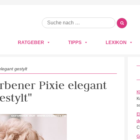
RATGEBER
TIPPS
LEXIKON
elegant gestylt
arbener Pixie elegant
K
estylt"
K
s
E
d
C
G