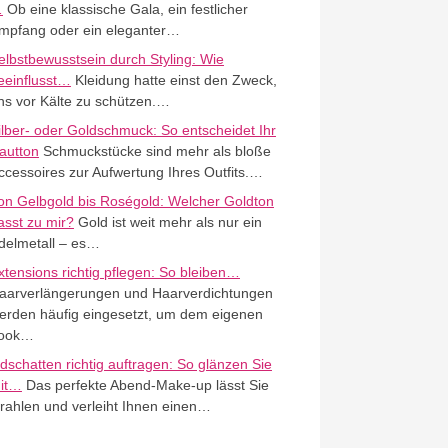
…
Ob eine klassische Gala, ein festlicher
mpfang oder ein eleganter…
elbstbewusstsein durch Styling: Wie
eeinflusst…
Kleidung hatte einst den Zweck,
ns vor Kälte zu schützen.…
ilber- oder Goldschmuck: So entscheidet Ihr
autton
Schmuckstücke sind mehr als bloße
ccessoires zur Aufwertung Ihres Outfits.…
on Gelbgold bis Roségold: Welcher Goldton
asst zu mir?
Gold ist weit mehr als nur ein
delmetall – es…
xtensions richtig pflegen: So bleiben…
aarverlängerungen und Haarverdichtungen
erden häufig eingesetzt, um dem eigenen
ook…
idschatten richtig auftragen: So glänzen Sie
it…
Das perfekte Abend-Make-up lässt Sie
trahlen und verleiht Ihnen einen…