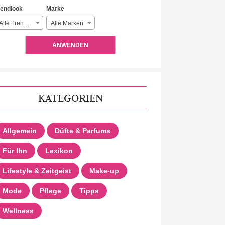
rendlook
Marke
Alle Trendlooks
Alle Marken
ANWENDEN
KATEGORIEN
Allgemein
Düfte & Parfums
Für Ihn
Lexikon
Lifestyle & Zeitgeist
Make-up
Mode
Pflege
Tipps
Wellness