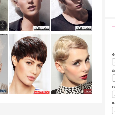
G
S
P
K