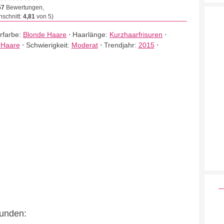
57
Bewertungen,
schnitt:
4,81
von 5)
rfarbe:
Blonde Haare
⋅
Haarlänge:
Kurzhaarfrisuren
⋅
 Haare
⋅
Schwierigkeit:
Moderat
⋅
Trendjahr:
2015
⋅
eunden: