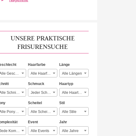
UNSERE PRAKTISCHE
FRISURENSUCHE
eschlecht
Haarfarbe
Länge
Alle Geschlechter
Alle Haarfarben
Alle Längen
chnitt
Schmuck
Haartyp
Alle Schnitte
Jeder Schmuck
Alle Haartypen
ony
Scheitel
Stil
Alle Ponyarten
Alle Scheitelarten
Alle Stile
omplexität
Event
Jahr
Jede Komplexität
Alle Events
Alle Jahre