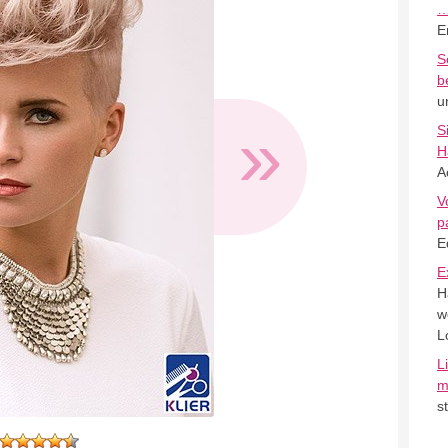
E
S
b
u
»
S
H
A
V
p
E
E
H
w
L
L
m
s