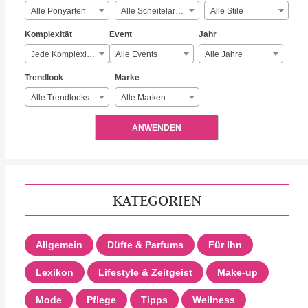
Alle Ponyarten
Alle Scheitelarten
Alle Stile
Komplexität
Event
Jahr
Jede Komplexität
Alle Events
Alle Jahre
Trendlook
Marke
Alle Trendlooks
Alle Marken
ANWENDEN
KATEGORIEN
Allgemein
Düfte & Parfums
Für Ihn
Lexikon
Lifestyle & Zeitgeist
Make-up
Mode
Pflege
Tipps
Wellness