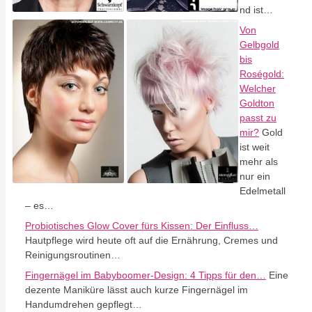
nd ist…
Von
Gelbgold
bis
Roségold:
Welcher
Goldton
passt zu
mir?
Gold
ist weit
mehr als
nur ein
Edelmetall
– es…
Probiotisches Glow Cover fürs Kissen: Der Einfluss…
Hautpflege wird heute oft auf die Ernährung, Cremes und
Reinigungsroutinen…
Fingernägel im Babyboomer-Design: 4 Tipps für den…
Eine
dezente Maniküre lässt auch kurze Fingernägel im
Handumdrehen gepflegt…