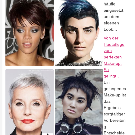
häufig
eingesetzt,
um dem
eigenen
Look…
Von der
Hautpflege
zum
perfekten
Make-up:
So
gelingt…
Ein
gelungenes
Make-up ist
das
Ergebnis
sorgfältiger
Vorbereitun
g.
Entscheide