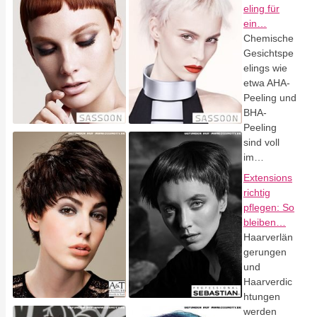
eling für
ein…
Chemische
Gesichtspe
elings wie
etwa AHA-
Peeling und
BHA-
Peeling
sind voll
im…
Extensions
richtig
pflegen: So
bleiben…
Haarverlän
gerungen
und
Haarverdic
htungen
werden