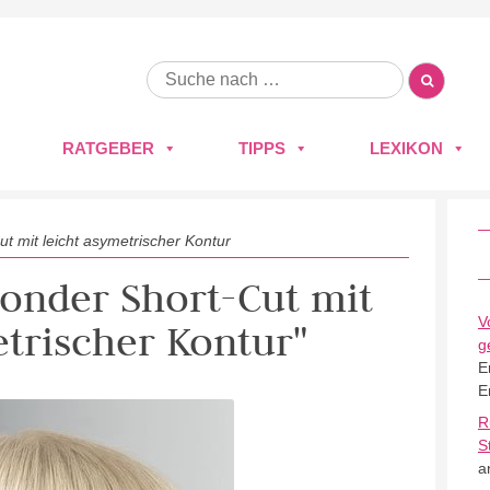
RATGEBER
TIPPS
LEXIKON
ut mit leicht asymetrischer Kontur
blonder Short-Cut mit
V
etrischer Kontur"
g
E
E
R
S
a