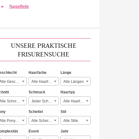
Nagelfeile
UNSERE PRAKTISCHE
FRISURENSUCHE
eschlecht
Haarfarbe
Länge
Alle Geschlechter
Alle Haarfarben
Alle Längen
chnitt
Schmuck
Haartyp
Alle Schnitte
Jeder Schmuck
Alle Haartypen
ony
Scheitel
Stil
Alle Ponyarten
Alle Scheitelarten
Alle Stile
omplexität
Event
Jahr