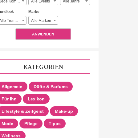
Jede Komplexität
Alle Events
Alle Jahre
rendlook
Marke
Alle Trendlooks
Alle Marken
ANWENDEN
KATEGORIEN
Allgemein
Düfte & Parfums
Für Ihn
Lexikon
Lifestyle & Zeitgeist
Make-up
Mode
Pflege
Tipps
Wellness