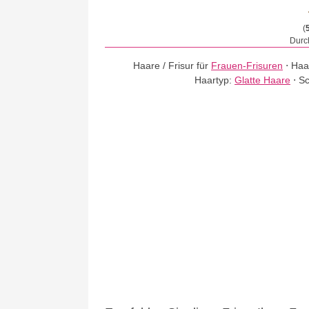
(
Durch
Haare / Frisur für
Frauen-Frisuren
⋅
Haa
Haartyp:
Glatte Haare
⋅
Sc