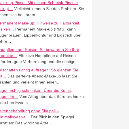
ake-up-Pinsel: Mit diesen Schmink-Pinseln
elingt…
Vielleicht kennen Sie das Problem: Sie
eben sich bei Ihrem…
ermanent Make-up: Hinweise zu Haltbarkeit,
isiken…
Permanent Make-up (PMU) kann
ugenbrauen, Lippenkontur und Lidstrich über
ahre…
autpflege auf Reisen: So bewahren Sie Ihre
rodukte…
Effektive Hautpflege auf Reisen
rfordert gute Vorbereitung und die richtige…
idschatten richtig auftragen: So glänzen Sie
it…
Das perfekte Abend-Make-up lässt Sie
trahlen und verleiht Ihnen einen…
ugen richtig schminken: Über die Kunst,
ugen im…
Vom Alltag über das Büro bis hin zu
estlichen Events…
altenbehandlung ohne Skalpell –
inimalinvasive…
Der Blick in den Spiegel
errät es: Das wirkliche Alter…