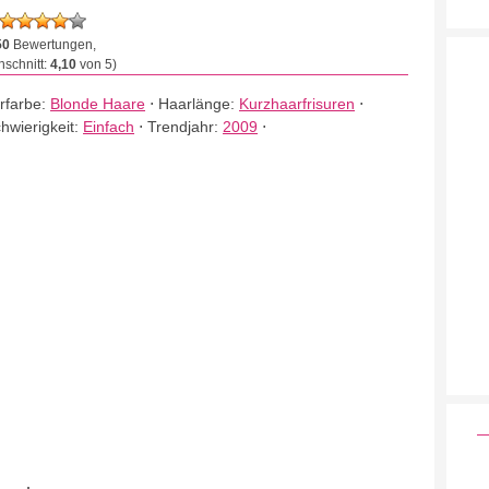
50
Bewertungen,
schnitt:
4,10
von 5)
rfarbe:
Blonde Haare
⋅
Haarlänge:
Kurzhaarfrisuren
⋅
hwierigkeit:
Einfach
⋅
Trendjahr:
2009
⋅