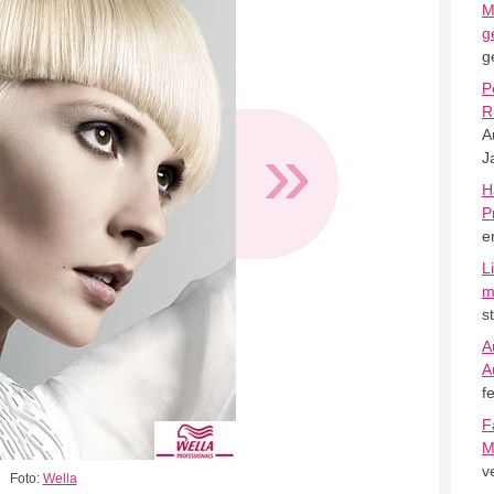
M
g
g
P
R
»
A
J
H
P
e
L
m
s
A
A
f
F
M
v
Foto:
Wella