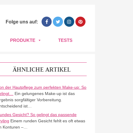
Folge uns auf:
PRODUKTE
TESTS
ÄHNLICHE ARTIKEL
on der Hautpflege zum perfekten Make-up: So
elingt…
Ein gelungenes Make-up ist das
rgebnis sorgfältiger Vorbereitung.
ntscheidend ist…
undes Gesicht? So gelingt das passende
tyling
Einem runden Gesicht fehlt es oft etwas
n Konturen –…