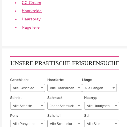
CC-Cream
Haarkreide
Haarspray
Nagelfeile
UNSERE PRAKTISCHE FRISURENSUCHE
Geschlecht
Haarfarbe
Länge
Alle Geschlechter
Alle Haarfarben
Alle Längen
Schnitt
Schmuck
Haartyp
Alle Schnitte
Jeder Schmuck
Alle Haartypen
Pony
Scheitel
Stil
Alle Ponyarten
Alle Scheitelarten
Alle Stile