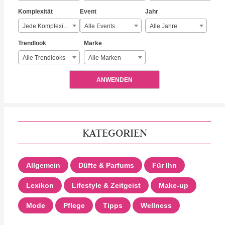
Komplexität
Event
Jahr
Jede Komplexität
Alle Events
Alle Jahre
Trendlook
Marke
Alle Trendlooks
Alle Marken
ANWENDEN
KATEGORIEN
Allgemein
Düfte & Parfums
Für Ihn
Lexikon
Lifestyle & Zeitgeist
Make-up
Mode
Pflege
Tipps
Wellness