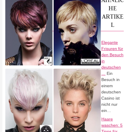
HE
ARTIKE
L
Elegante
Frisuren für
den Besuch
in
deutschen
…
Ein
Besuch in
einem
deutschen
Casino ist
nicht nur
ein…
Haare
waschen: 5
Tipps für