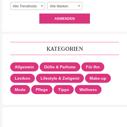
Alle Trendlooks
Alle Marken
ANWENDEN
KATEGORIEN
Allgemein
Düfte & Parfums
Für Ihn
Lexikon
Lifestyle & Zeitgeist
Make-up
Mode
Pflege
Tipps
Wellness