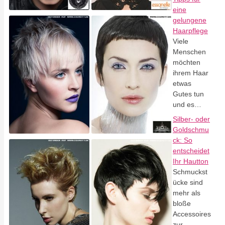
eine
gelungene
Haarpflege
Viele
Menschen
möchten
ihrem Haar
etwas
Gutes tun
und es…
Silber- oder
Goldschmu
ck: So
entscheidet
Ihr Hautton
Schmuckst
ücke sind
mehr als
bloße
Accessoires
zur