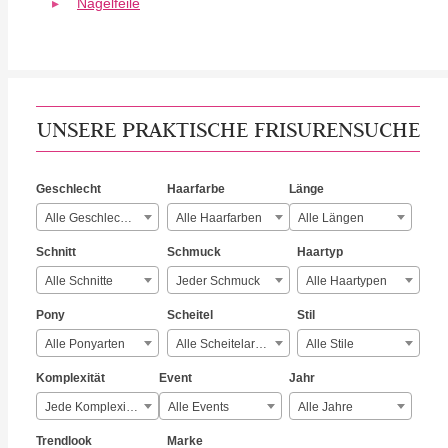
Nagelfeile
UNSERE PRAKTISCHE FRISURENSUCHE
Geschlecht
Haarfarbe
Länge
Alle Geschlechter
Alle Haarfarben
Alle Längen
Schnitt
Schmuck
Haartyp
Alle Schnitte
Jeder Schmuck
Alle Haartypen
Pony
Scheitel
Stil
Alle Ponyarten
Alle Scheitelarten
Alle Stile
Komplexität
Event
Jahr
Jede Komplexität
Alle Events
Alle Jahre
Trendlook
Marke