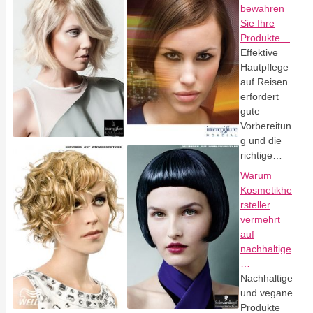
bewahren
Sie Ihre
Produkte…
Effektive
Hautpflege
auf Reisen
erfordert
gute
Vorbereitun
g und die
richtige…
Warum
Kosmetikhe
rsteller
vermehrt
auf
nachhaltige
…
Nachhaltige
und vegane
Produkte