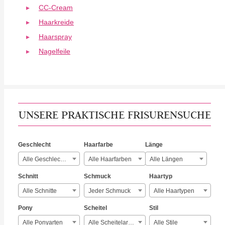
CC-Cream
Haarkreide
Haarspray
Nagelfeile
UNSERE PRAKTISCHE FRISURENSUCHE
Geschlecht
Haarfarbe
Länge
Alle Geschlechter
Alle Haarfarben
Alle Längen
Schnitt
Schmuck
Haartyp
Alle Schnitte
Jeder Schmuck
Alle Haartypen
Pony
Scheitel
Stil
Alle Ponyarten
Alle Scheitelarten
Alle Stile