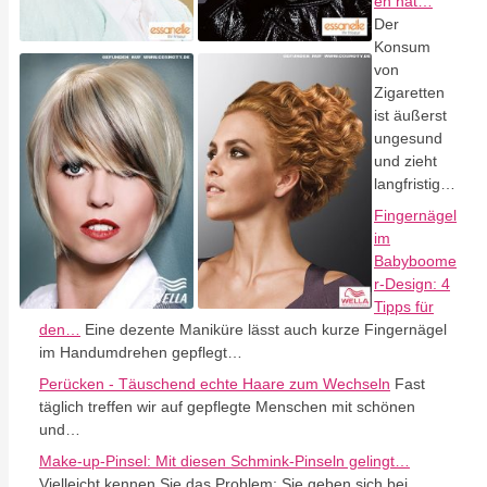
en hat…
Der
Konsum
von
Zigaretten
ist äußerst
ungesund
und zieht
langfristig…
Fingernägel
im
Babyboome
r-Design: 4
Tipps für
den…
Eine dezente Maniküre lässt auch kurze Fingernägel
im Handumdrehen gepflegt…
Perücken - Täuschend echte Haare zum Wechseln
Fast
täglich treffen wir auf gepflegte Menschen mit schönen
und…
Make-up-Pinsel: Mit diesen Schmink-Pinseln gelingt…
Vielleicht kennen Sie das Problem: Sie geben sich bei