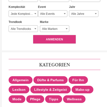
Komplexität
Event
Jahr
Jede Komplexität
Alle Events
Alle Jahre
Trendlook
Marke
Alle Trendlooks
Alle Marken
ANWENDEN
KATEGORIEN
Allgemein
Düfte & Parfums
Für Ihn
Lexikon
Lifestyle & Zeitgeist
Make-up
Mode
Pflege
Tipps
Wellness