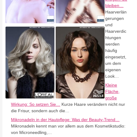
bleiben…
Haarverlän
gerungen
und
Haarverdic
htungen
werden
häufig
eingesetzt,
um dem
eigenen
Look…
Kleine
Fläche,
große
Wirkung: So setzen Sie…
Kurze Haare verändern nicht nur
die Frisur, sondern auch die…
Mikronadeln in der Hautpflege: Was der Beauty-Trend…
Mikronadeln kennt man vor allem aus dem Kosmetikstudio:
von Microneedling,…