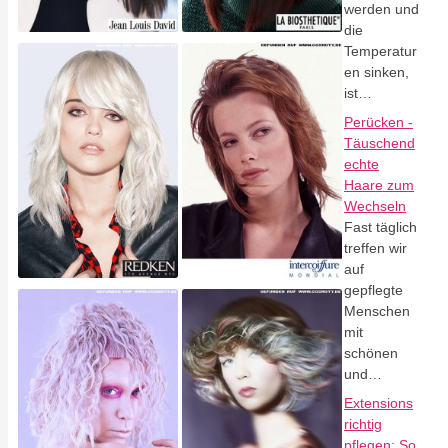
werden und
die
Temperatur
en sinken,
ist…
Perücken -
Täuschend
echte
Haare zum
Wechseln
Fast täglich
treffen wir
auf
gepflegte
Menschen
mit
schönen
und…
Extensions
richtig
pflegen: So