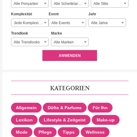
Alle Ponyarten
Alle Scheitelarten
Alle Stile
Komplexität
Event
Jahr
Jede Komplexität
Alle Events
Alle Jahre
Trendlook
Marke
Alle Trendlooks
Alle Marken
ANWENDEN
KATEGORIEN
Allgemein
Düfte & Parfums
Für Ihn
Lexikon
Lifestyle & Zeitgeist
Make-up
Mode
Pflege
Tipps
Wellness