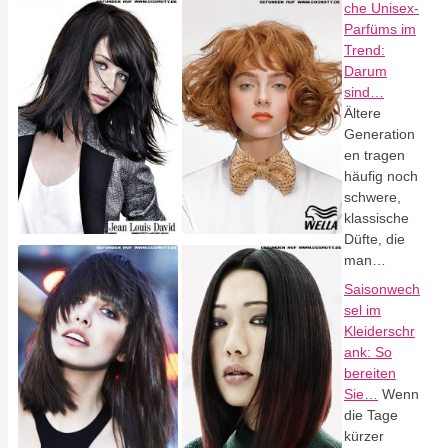
che Unisex-
Parfüms im
Trend:
Darum
sind…
Ältere
Generation
en tragen
häufig noch
schwere,
klassische
Düfte, die
man…
Saisonwech
sel im
Kleiderschr
ank: So
bereiten
Sie…
Wenn
die Tage
kürzer