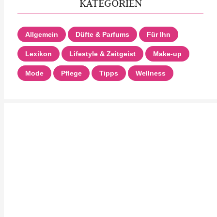
KATEGORIEN
Allgemein
Düfte & Parfums
Für Ihn
Lexikon
Lifestyle & Zeitgeist
Make-up
Mode
Pflege
Tipps
Wellness