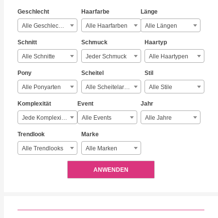
Geschlecht
Haarfarbe
Länge
Alle Geschlechter
Alle Haarfarben
Alle Längen
Schnitt
Schmuck
Haartyp
Alle Schnitte
Jeder Schmuck
Alle Haartypen
Pony
Scheitel
Stil
Alle Ponyarten
Alle Scheitelarten
Alle Stile
Komplexität
Event
Jahr
Jede Komplexität
Alle Events
Alle Jahre
Trendlook
Marke
Alle Trendlooks
Alle Marken
ANWENDEN