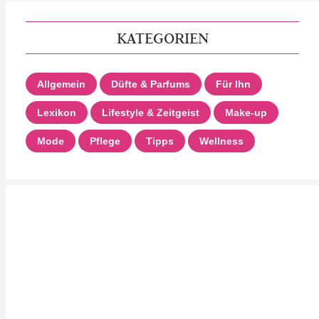
KATEGORIEN
Allgemein
Düfte & Parfums
Für Ihn
Lexikon
Lifestyle & Zeitgeist
Make-up
Mode
Pflege
Tipps
Wellness