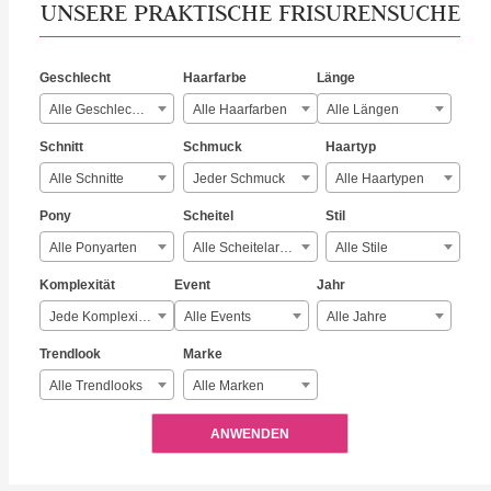
UNSERE PRAKTISCHE FRISURENSUCHE
Geschlecht
Haarfarbe
Länge
Alle Geschlechter
Alle Haarfarben
Alle Längen
Schnitt
Schmuck
Haartyp
Alle Schnitte
Jeder Schmuck
Alle Haartypen
Pony
Scheitel
Stil
Alle Ponyarten
Alle Scheitelarten
Alle Stile
Komplexität
Event
Jahr
Jede Komplexität
Alle Events
Alle Jahre
Trendlook
Marke
Alle Trendlooks
Alle Marken
ANWENDEN