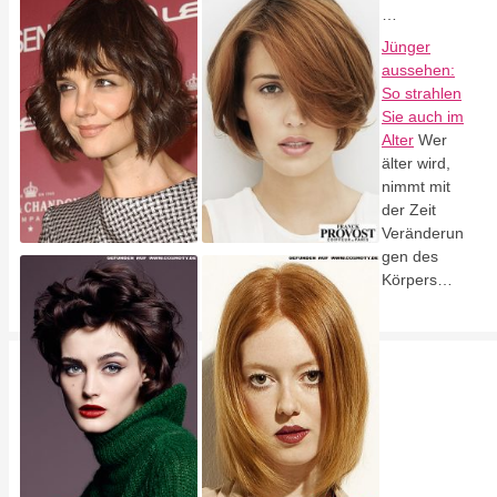
…
Jünger
aussehen:
So strahlen
Sie auch im
Alter
Wer
älter wird,
nimmt mit
der Zeit
Veränderun
gen des
Körpers…