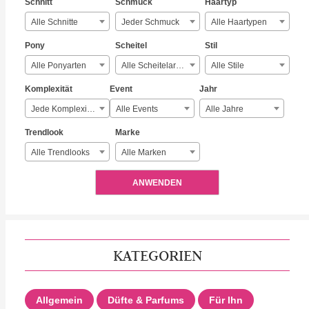
Schnitt
Schmuck
Haartyp
Alle Schnitte
Jeder Schmuck
Alle Haartypen
Pony
Scheitel
Stil
Alle Ponyarten
Alle Scheitelarten
Alle Stile
Komplexität
Event
Jahr
Jede Komplexität
Alle Events
Alle Jahre
Trendlook
Marke
Alle Trendlooks
Alle Marken
ANWENDEN
KATEGORIEN
Allgemein
Düfte & Parfums
Für Ihn