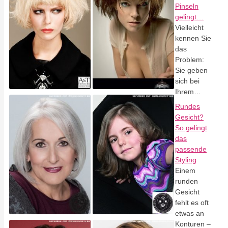
Pinseln
gelingt…
Vielleicht
kennen Sie
das
Problem:
Sie geben
sich bei
Ihrem…
Rundes
Gesicht?
So gelingt
das
passende
Styling
Einem
runden
Gesicht
fehlt es oft
etwas an
Konturen –