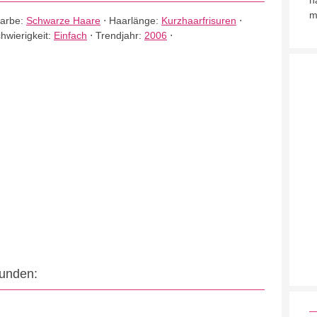
h
m
farbe:
Schwarze Haare
⋅
Haarlänge:
Kurzhaarfrisuren
⋅
hwierigkeit:
Einfach
⋅
Trendjahr:
2006
⋅
eunden: