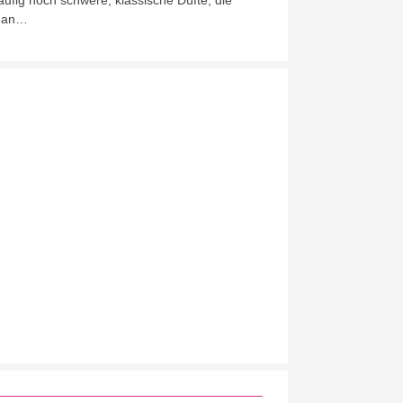
äufig noch schwere, klassische Düfte, die
an…