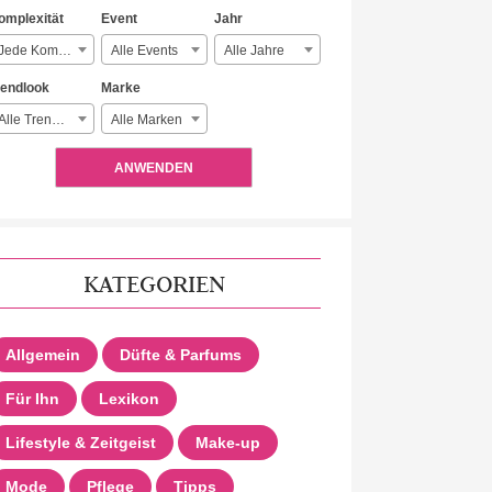
omplexität
Event
Jahr
Jede Komplexität
Alle Events
Alle Jahre
rendlook
Marke
Alle Trendlooks
Alle Marken
ANWENDEN
KATEGORIEN
Allgemein
Düfte & Parfums
Für Ihn
Lexikon
Lifestyle & Zeitgeist
Make-up
Mode
Pflege
Tipps