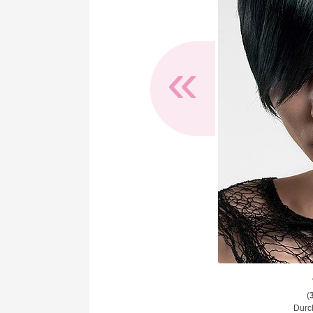
«
(
Durch