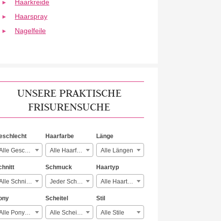
Haarkreide
Haarspray
Nagelfeile
UNSERE PRAKTISCHE
FRISURENSUCHE
eschlecht
Haarfarbe
Länge
Alle Geschlechter
Alle Haarfarben
Alle Längen
chnitt
Schmuck
Haartyp
Alle Schnitte
Jeder Schmuck
Alle Haartypen
ony
Scheitel
Stil
Alle Ponyarten
Alle Scheitelarten
Alle Stile