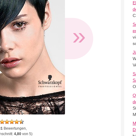
E
d
C
S
»
e
v
s
J
W
V
S
S
O
Q
d
S
M
M
31
Bewertungen,
D
schnitt:
4,80
von 5)