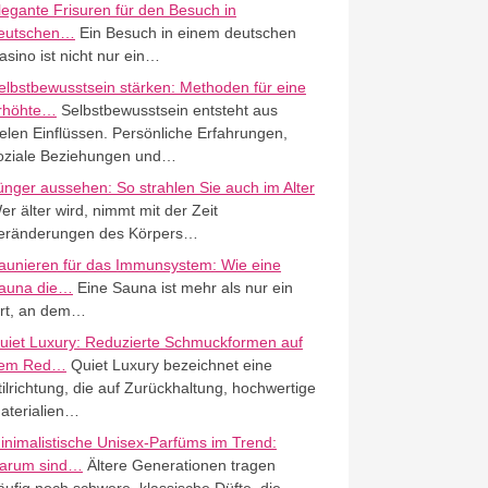
legante Frisuren für den Besuch in
eutschen…
Ein Besuch in einem deutschen
asino ist nicht nur ein…
elbstbewusstsein stärken: Methoden für eine
rhöhte…
Selbstbewusstsein entsteht aus
ielen Einflüssen. Persönliche Erfahrungen,
oziale Beziehungen und…
ünger aussehen: So strahlen Sie auch im Alter
er älter wird, nimmt mit der Zeit
eränderungen des Körpers…
aunieren für das Immunsystem: Wie eine
auna die…
Eine Sauna ist mehr als nur ein
rt, an dem…
uiet Luxury: Reduzierte Schmuckformen auf
em Red…
Quiet Luxury bezeichnet eine
tilrichtung, die auf Zurückhaltung, hochwertige
aterialien…
inimalistische Unisex-Parfüms im Trend:
arum sind…
Ältere Generationen tragen