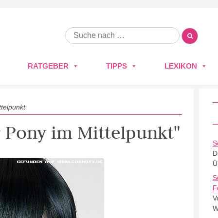
RATGEBER
TIPPS
LEXIKON
telpunkt
r Pony im Mittelpunkt"
S
D
Ü
S
F
V
W