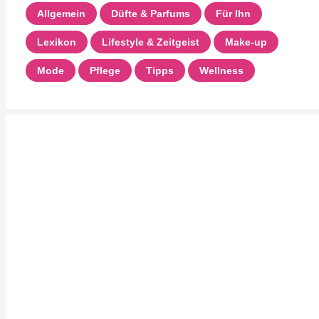
Allgemein
Düfte & Parfums
Für Ihn
Lexikon
Lifestyle & Zeitgeist
Make-up
Mode
Pflege
Tipps
Wellness