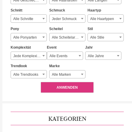
Alle Geschlechter
Alle Haarfarben
Alle Längen
Schnitt
Schmuck
Haartyp
Alle Schnitte
Jeder Schmuck
Alle Haartypen
Pony
Scheitel
Stil
Alle Ponyarten
Alle Scheitelarten
Alle Stile
Komplexität
Event
Jahr
Jede Komplexität
Alle Events
Alle Jahre
Trendlook
Marke
Alle Trendlooks
Alle Marken
ANWENDEN
KATEGORIEN