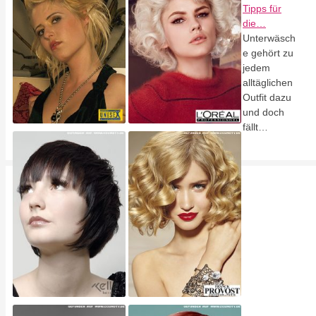
Tipps für
die…
Unterwäsch
e gehört zu
jedem
alltäglichen
Outfit dazu
und doch
fällt…