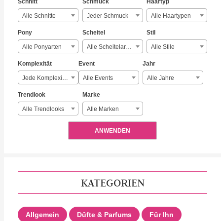
Schnitt
Schmuck
Haartyp
Alle Schnitte
Jeder Schmuck
Alle Haartypen
Pony
Scheitel
Stil
Alle Ponyarten
Alle Scheitelarten
Alle Stile
Komplexität
Event
Jahr
Jede Komplexität
Alle Events
Alle Jahre
Trendlook
Marke
Alle Trendlooks
Alle Marken
ANWENDEN
KATEGORIEN
Allgemein
Düfte & Parfums
Für Ihn