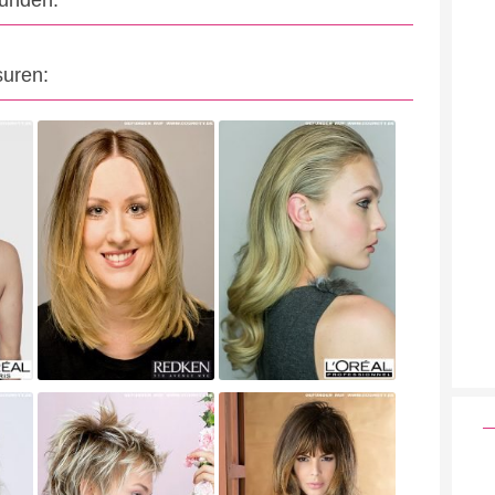
eunden:
suren: