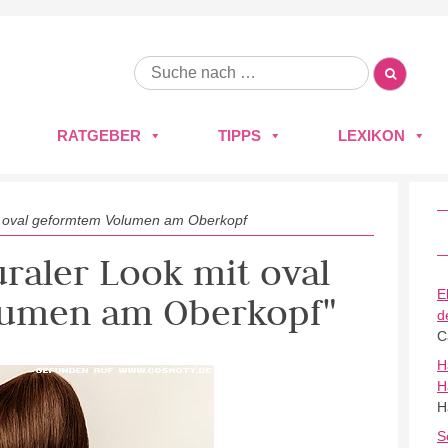
RATGEBER
TIPPS
LEXIKON
it oval geformtem Volumen am Oberkopf
uraler Look mit oval
E
umen am Oberkopf"
d
C
H
H
H
S