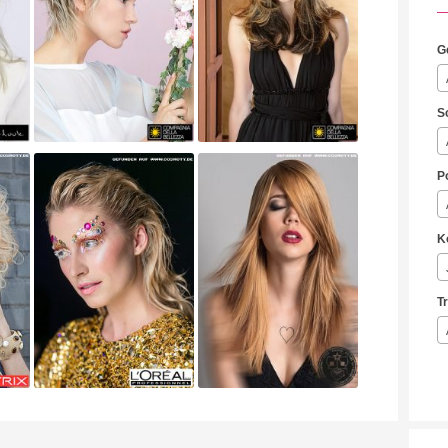
G
S
P
K
T