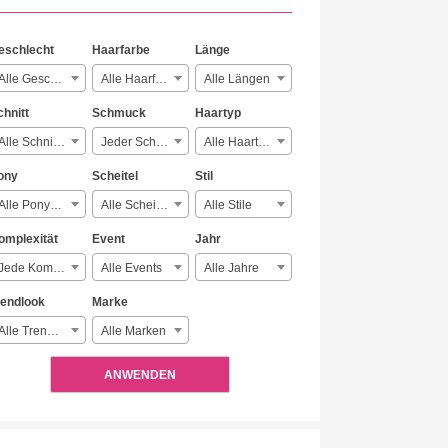
eschlecht
Haarfarbe
Länge
Alle Geschlechter
Alle Haarfarben
Alle Längen
chnitt
Schmuck
Haartyp
Alle Schnitte
Jeder Schmuck
Alle Haartypen
ony
Scheitel
Stil
Alle Ponyarten
Alle Scheitelarten
Alle Stile
omplexität
Event
Jahr
Jede Komplexität
Alle Events
Alle Jahre
rendlook
Marke
Alle Trendlooks
Alle Marken
ANWENDEN