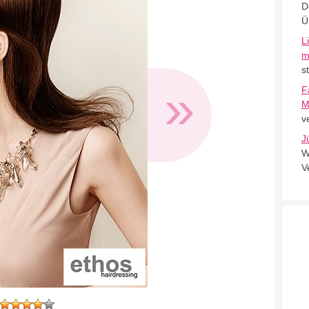
D
Ü
L
m
s
»
F
M
v
J
W
V