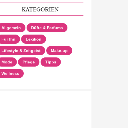
KATEGORIEN
Allgemein
Düfte & Parfums
Für Ihn
Lexikon
Lifestyle & Zeitgeist
Make-up
Mode
Pflege
Tipps
Wellness