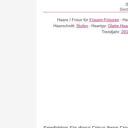
(
Durch
Haare / Frisur für
Frauen-Frisuren
⋅
Ha
Haarschnitt:
Stufen
⋅
Haartyp:
Glatte Haa
Trendjahr:
20