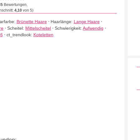
35
Bewertungen,
schnitt:
4,10
von 5)
arfarbe:
Brünette Haare
⋅
Haarlänge:
Lange Haare
⋅
re
⋅
Scheitel:
Mittelscheitel
⋅
Schwierigkeit:
Aufwendig
⋅
16
⋅
ct_trendlook:
Koteletten