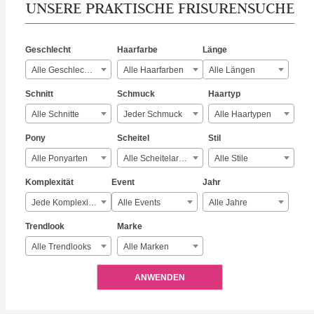
UNSERE PRAKTISCHE FRISURENSUCHE
Geschlecht
Haarfarbe
Länge
Alle Geschlechter
Alle Haarfarben
Alle Längen
Schnitt
Schmuck
Haartyp
Alle Schnitte
Jeder Schmuck
Alle Haartypen
Pony
Scheitel
Stil
Alle Ponyarten
Alle Scheitelarten
Alle Stile
Komplexität
Event
Jahr
Jede Komplexität
Alle Events
Alle Jahre
Trendlook
Marke
Alle Trendlooks
Alle Marken
ANWENDEN