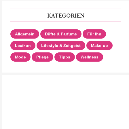
KATEGORIEN
Allgemein
Düfte & Parfums
Für Ihn
Lexikon
Lifestyle & Zeitgeist
Make-up
Mode
Pflege
Tipps
Wellness