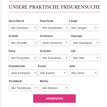
UNSERE PRAKTISCHE FRISURENSUCHE
Geschlecht
Haarfarbe
Länge
Alle Geschlechter
Alle Haarfarben
Alle Längen
Schnitt
Schmuck
Haartyp
Alle Schnitte
Jeder Schmuck
Alle Haartypen
Pony
Scheitel
Stil
Alle Ponyarten
Alle Scheitelarten
Alle Stile
Komplexität
Event
Jahr
Jede Komplexität
Alle Events
Alle Jahre
Trendlook
Marke
Alle Trendlooks
Alle Marken
ANWENDEN