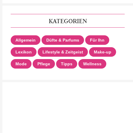
KATEGORIEN
Allgemein
Düfte & Parfums
Für Ihn
Lexikon
Lifestyle & Zeitgeist
Make-up
Mode
Pflege
Tipps
Wellness