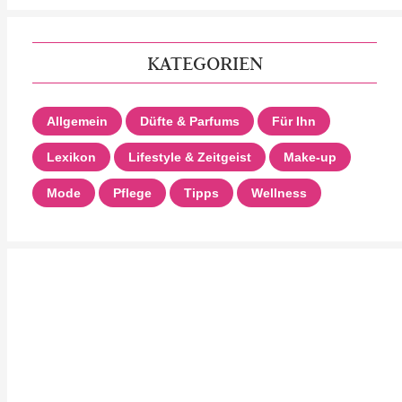
KATEGORIEN
Allgemein
Düfte & Parfums
Für Ihn
Lexikon
Lifestyle & Zeitgeist
Make-up
Mode
Pflege
Tipps
Wellness