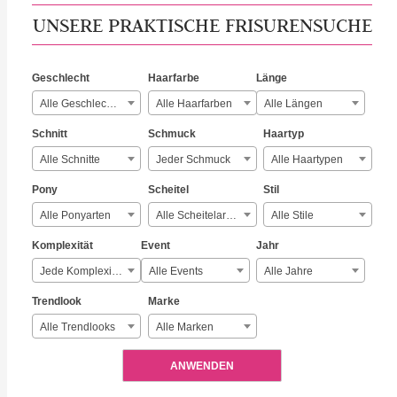
UNSERE PRAKTISCHE FRISURENSUCHE
Geschlecht
Haarfarbe
Länge
Alle Geschlechter
Alle Haarfarben
Alle Längen
Schnitt
Schmuck
Haartyp
Alle Schnitte
Jeder Schmuck
Alle Haartypen
Pony
Scheitel
Stil
Alle Ponyarten
Alle Scheitelarten
Alle Stile
Komplexität
Event
Jahr
Jede Komplexität
Alle Events
Alle Jahre
Trendlook
Marke
Alle Trendlooks
Alle Marken
ANWENDEN