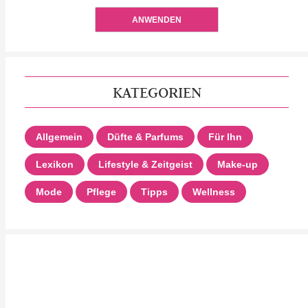
ANWENDEN
KATEGORIEN
Allgemein
Düfte & Parfums
Für Ihn
Lexikon
Lifestyle & Zeitgeist
Make-up
Mode
Pflege
Tipps
Wellness