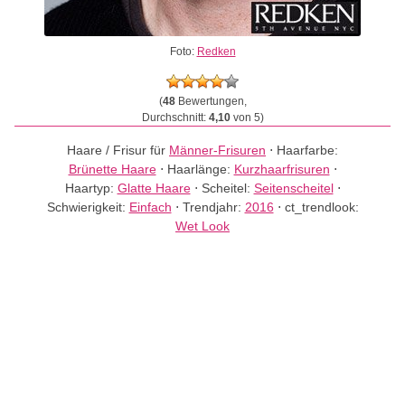
Foto:
Redken
(
48
Bewertungen,
Durchschnitt:
4,10
von 5)
Haare / Frisur für
Männer-Frisuren
⋅
Haarfarbe:
Brünette Haare
⋅
Haarlänge:
Kurzhaarfrisuren
⋅
Haartyp:
Glatte Haare
⋅
Scheitel:
Seitenscheitel
⋅
Schwierigkeit:
Einfach
⋅
Trendjahr:
2016
⋅
ct_trendlook:
Wet Look