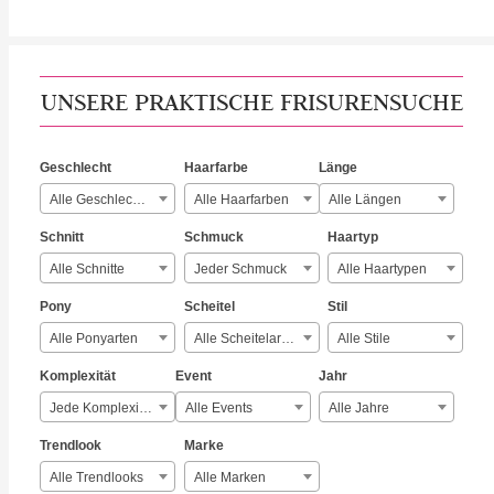
UNSERE PRAKTISCHE FRISURENSUCHE
Geschlecht
Haarfarbe
Länge
Alle Geschlechter
Alle Haarfarben
Alle Längen
Schnitt
Schmuck
Haartyp
Alle Schnitte
Jeder Schmuck
Alle Haartypen
Pony
Scheitel
Stil
Alle Ponyarten
Alle Scheitelarten
Alle Stile
Komplexität
Event
Jahr
Jede Komplexität
Alle Events
Alle Jahre
Trendlook
Marke
Alle Trendlooks
Alle Marken