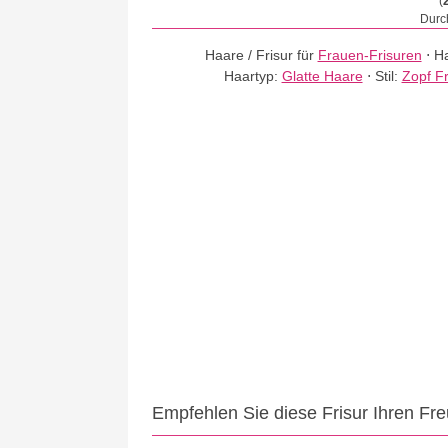
(
Durch
Haare / Frisur für
Frauen-Frisuren
⋅
Ha
Haartyp:
Glatte Haare
⋅
Stil:
Zopf Fr
Empfehlen Sie diese Frisur Ihren Fr