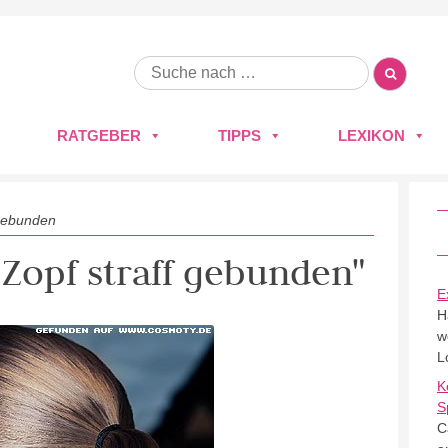
RATGEBER
TIPPS
LEXIKON
 gebunden
 Zopf straff gebunden"
E
H
w
L
K
S
C