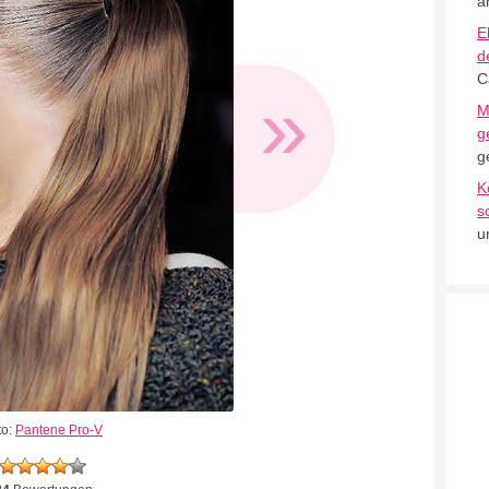
a
E
d
C
»
M
g
g
K
s
u
to:
Pantene Pro-V