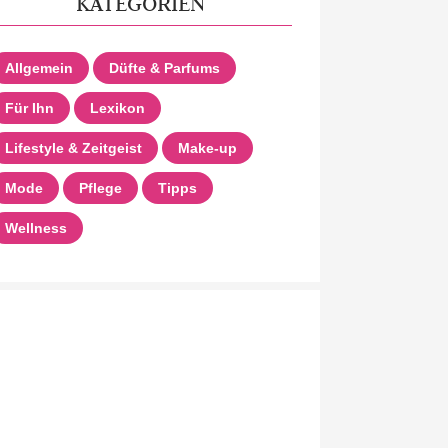
KATEGORIEN
Allgemein
Düfte & Parfums
Für Ihn
Lexikon
Lifestyle & Zeitgeist
Make-up
Mode
Pflege
Tipps
Wellness