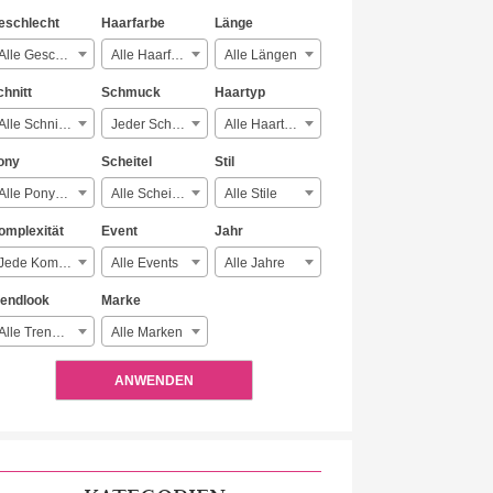
eschlecht
Haarfarbe
Länge
Alle Geschlechter
Alle Haarfarben
Alle Längen
chnitt
Schmuck
Haartyp
Alle Schnitte
Jeder Schmuck
Alle Haartypen
ony
Scheitel
Stil
Alle Ponyarten
Alle Scheitelarten
Alle Stile
omplexität
Event
Jahr
Jede Komplexität
Alle Events
Alle Jahre
rendlook
Marke
Alle Trendlooks
Alle Marken
ANWENDEN