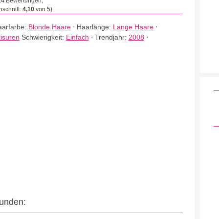
24
Bewertungen,
schnitt:
4,10
von 5)
arfarbe:
Blonde Haare
⋅
Haarlänge:
Lange Haare
⋅
isuren
Schwierigkeit:
Einfach
⋅
Trendjahr:
2008
⋅
eunden: