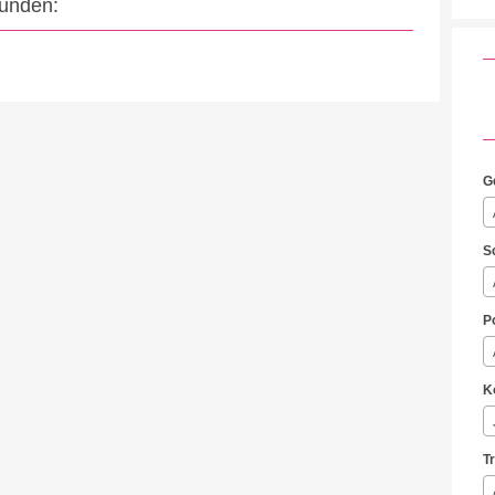
eunden:
G
S
P
K
T