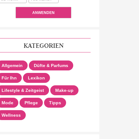
ANWENDEN
KATEGORIEN
Allgemein
Düfte & Parfums
Für Ihn
Lexikon
Lifestyle & Zeitgeist
Make-up
Mode
Pflege
Tipps
Wellness