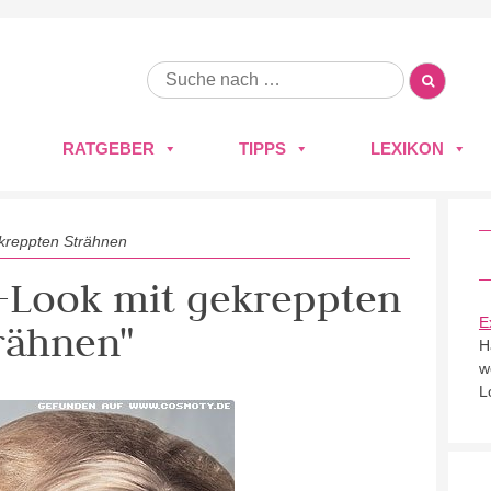
RATGEBER
TIPPS
LEXIKON
kreppten Strähnen
n-Look mit gekreppten
E
rähnen"
H
w
L