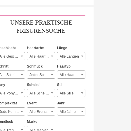
UNSERE PRAKTISCHE
FRISURENSUCHE
eschlecht
Haarfarbe
Länge
Alle Geschlechter
Alle Haarfarben
Alle Längen
chnitt
Schmuck
Haartyp
Alle Schnitte
Jeder Schmuck
Alle Haartypen
ony
Scheitel
Stil
Alle Ponyarten
Alle Scheitelarten
Alle Stile
omplexität
Event
Jahr
Jede Komplexität
Alle Events
Alle Jahre
rendlook
Marke
Alle Trendlooks
Alle Marken