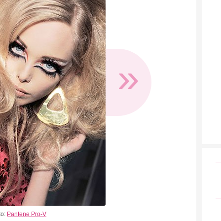
»
to:
Pantene Pro-V