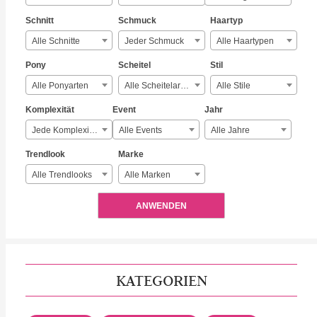
Schnitt
Schmuck
Haartyp
Alle Schnitte
Jeder Schmuck
Alle Haartypen
Pony
Scheitel
Stil
Alle Ponyarten
Alle Scheitelarten
Alle Stile
Komplexität
Event
Jahr
Jede Komplexität
Alle Events
Alle Jahre
Trendlook
Marke
Alle Trendlooks
Alle Marken
ANWENDEN
KATEGORIEN