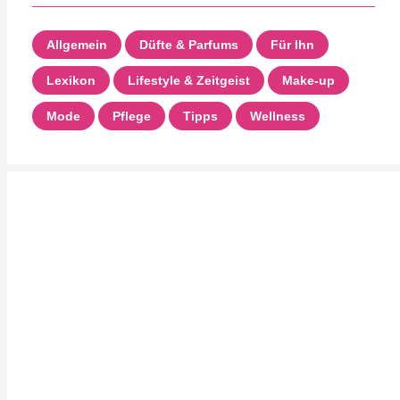
Allgemein
Düfte & Parfums
Für Ihn
Lexikon
Lifestyle & Zeitgeist
Make-up
Mode
Pflege
Tipps
Wellness