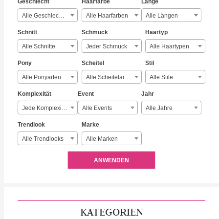
Geschlecht
Haarfarbe
Länge
Alle Geschlechter
Alle Haarfarben
Alle Längen
Schnitt
Schmuck
Haartyp
Alle Schnitte
Jeder Schmuck
Alle Haartypen
Pony
Scheitel
Stil
Alle Ponyarten
Alle Scheitelarten
Alle Stile
Komplexität
Event
Jahr
Jede Komplexität
Alle Events
Alle Jahre
Trendlook
Marke
Alle Trendlooks
Alle Marken
ANWENDEN
KATEGORIEN