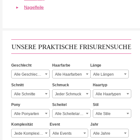
Nagelfeile
UNSERE PRAKTISCHE FRISURENSUCHE
Geschlecht
Haarfarbe
Länge
Alle Geschlechter
Alle Haarfarben
Alle Längen
Schnitt
Schmuck
Haartyp
Alle Schnitte
Jeder Schmuck
Alle Haartypen
Pony
Scheitel
Stil
Alle Ponyarten
Alle Scheitelarten
Alle Stile
Komplexität
Event
Jahr
Jede Komplexität
Alle Events
Alle Jahre