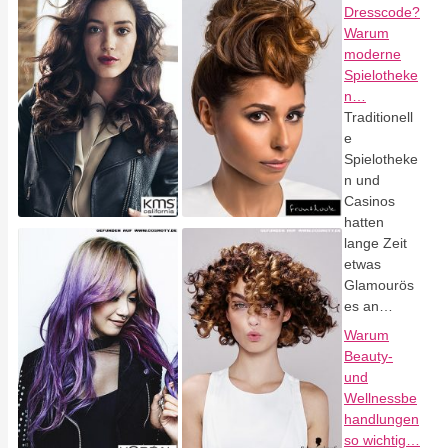
Dresscode?
Warum
moderne
Spielotheke
n…
Traditionell
e
Spielotheke
n und
Casinos
hatten
lange Zeit
etwas
Glamourös
es an…
Warum
Beauty-
und
Wellnessbe
handlungen
so wichtig…