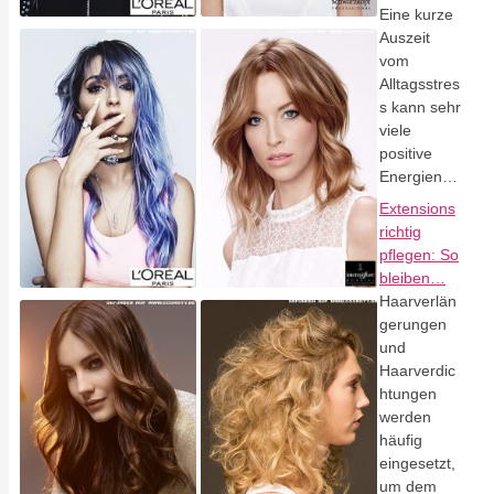
Eine kurze
Auszeit
vom
Alltagsstres
s kann sehr
viele
positive
Energien…
Extensions
richtig
pflegen: So
bleiben…
Haarverlän
gerungen
und
Haarverdic
htungen
werden
häufig
eingesetzt,
um dem