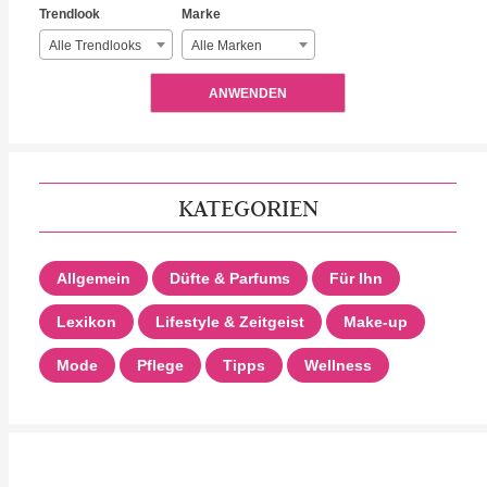
Trendlook
Marke
Alle Trendlooks
Alle Marken
ANWENDEN
KATEGORIEN
Allgemein
Düfte & Parfums
Für Ihn
Lexikon
Lifestyle & Zeitgeist
Make-up
Mode
Pflege
Tipps
Wellness