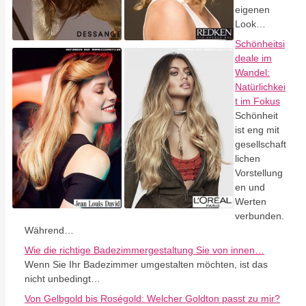
eigenen
Look…
Schönheitsi
deale im
Wandel:
Natürlichkei
t im Fokus
Schönheit
ist eng mit
gesellschaft
lichen
Vorstellung
en und
Werten
verbunden.
Während…
Wie die richtige Badezimmergestaltung Sie von innen…
Wenn Sie Ihr Badezimmer umgestalten möchten, ist das
nicht unbedingt…
Von Gelbgold bis Roségold: Welcher Goldton passt zu mir?