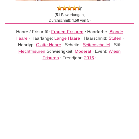
(
51
Bewertungen,
Durchschnitt:
4,50
von 5)
Haare / Frisur für
Frauen-Frisuren
⋅
Haarfarbe:
Blonde
Haare
⋅
Haarlänge:
Lange Haare
⋅
Haarschnitt:
Stufen
⋅
Haartyp:
Glatte Haare
⋅
Scheitel:
Seitenscheitel
⋅
Stil:
Flechtfrisuren
Schwierigkeit:
Moderat
⋅
Event:
Wiesn
Frisuren
⋅
Trendjahr:
2016
⋅