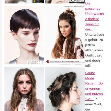
Die
passende
Unterwäsch
e finden:
Tipps für
die…
Unterwäsch
e gehört zu
jedem
alltäglichen
Outfit dazu
und doch
fällt…
Grüne
Mode
fördern: So
erkennen
und nutzen
Sie…
In
einer Welt,
die