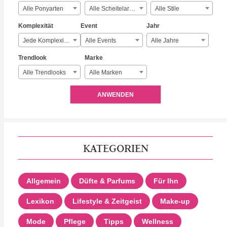
Alle Ponyarten
Alle Scheitelarten
Alle Stile
Komplexität
Event
Jahr
Jede Komplexität
Alle Events
Alle Jahre
Trendlook
Marke
Alle Trendlooks
Alle Marken
ANWENDEN
KATEGORIEN
Allgemein
Düfte & Parfums
Für Ihn
Lexikon
Lifestyle & Zeitgeist
Make-up
Mode
Pflege
Tipps
Wellness