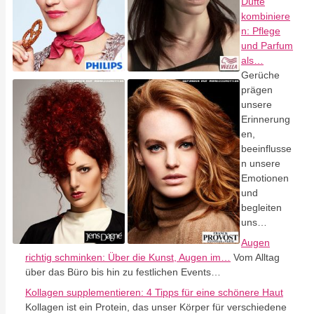
Düfte
kombiniere
n: Pflege
und Parfum
als…
Gerüche
prägen
unsere
Erinnerung
en,
beeinflusse
n unsere
Emotionen
und
begleiten
uns…
Augen
richtig schminken: Über die Kunst, Augen im…
Vom Alltag
über das Büro bis hin zu festlichen Events…
Kollagen supplementieren: 4 Tipps für eine schönere Haut
Kollagen ist ein Protein, das unser Körper für verschiedene