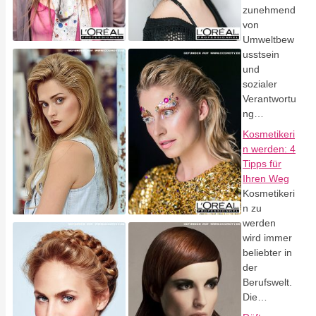
zunehmend
von
Umweltbew
usstsein
und
sozialer
Verantwortu
ng…
Kosmetikeri
n werden: 4
Tipps für
Ihren Weg
Kosmetikeri
n zu
werden
wird immer
beliebter in
der
Berufswelt.
Die…