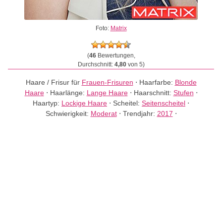
Foto:
Matrix
(
46
Bewertungen,
Durchschnitt:
4,80
von 5)
Haare / Frisur für
Frauen-Frisuren
⋅
Haarfarbe:
Blonde
Haare
⋅
Haarlänge:
Lange Haare
⋅
Haarschnitt:
Stufen
⋅
Haartyp:
Lockige Haare
⋅
Scheitel:
Seitenscheitel
⋅
Schwierigkeit:
Moderat
⋅
Trendjahr:
2017
⋅