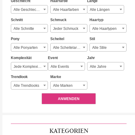
Geschlecht
Haarfarbe
Länge
Alle Geschlechter
Alle Haarfarben
Alle Längen
Schnitt
Schmuck
Haartyp
Alle Schnitte
Jeder Schmuck
Alle Haartypen
Pony
Scheitel
Stil
Alle Ponyarten
Alle Scheitelarten
Alle Stile
Komplexität
Event
Jahr
Jede Komplexität
Alle Events
Alle Jahre
Trendlook
Marke
Alle Trendlooks
Alle Marken
ANWENDEN
KATEGORIEN