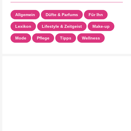
Allgemein
Düfte & Parfums
Für Ihn
Lexikon
Lifestyle & Zeitgeist
Make-up
Mode
Pflege
Tipps
Wellness