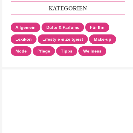
KATEGORIEN
Allgemein
Düfte & Parfums
Für Ihn
Lexikon
Lifestyle & Zeitgeist
Make-up
Mode
Pflege
Tipps
Wellness