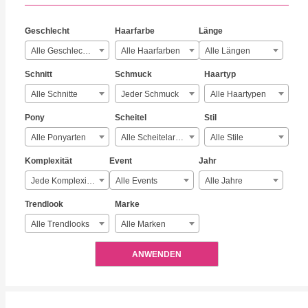
Geschlecht
Haarfarbe
Länge
Alle Geschlechter
Alle Haarfarben
Alle Längen
Schnitt
Schmuck
Haartyp
Alle Schnitte
Jeder Schmuck
Alle Haartypen
Pony
Scheitel
Stil
Alle Ponyarten
Alle Scheitelarten
Alle Stile
Komplexität
Event
Jahr
Jede Komplexität
Alle Events
Alle Jahre
Trendlook
Marke
Alle Trendlooks
Alle Marken
ANWENDEN