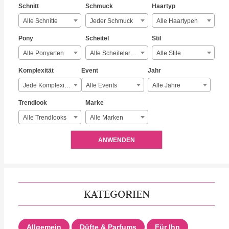
Schnitt
Schmuck
Haartyp
Alle Schnitte
Jeder Schmuck
Alle Haartypen
Pony
Scheitel
Stil
Alle Ponyarten
Alle Scheitelarten
Alle Stile
Komplexität
Event
Jahr
Jede Komplexität
Alle Events
Alle Jahre
Trendlook
Marke
Alle Trendlooks
Alle Marken
ANWENDEN
KATEGORIEN
Allgemein
Düfte & Parfums
Für Ihn