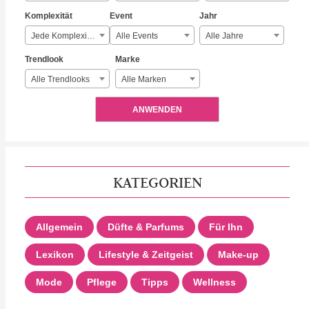
Komplexität
Event
Jahr
Jede Komplexität
Alle Events
Alle Jahre
Trendlook
Marke
Alle Trendlooks
Alle Marken
ANWENDEN
KATEGORIEN
Allgemein
Düfte & Parfums
Für Ihn
Lexikon
Lifestyle & Zeitgeist
Make-up
Mode
Pflege
Tipps
Wellness