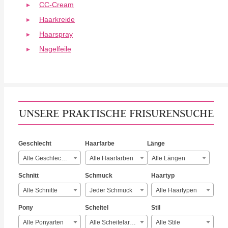
CC-Cream
Haarkreide
Haarspray
Nagelfeile
UNSERE PRAKTISCHE FRISURENSUCHE
Geschlecht
Haarfarbe
Länge
Alle Geschlechter
Alle Haarfarben
Alle Längen
Schnitt
Schmuck
Haartyp
Alle Schnitte
Jeder Schmuck
Alle Haartypen
Pony
Scheitel
Stil
Alle Ponyarten
Alle Scheitelarten
Alle Stile