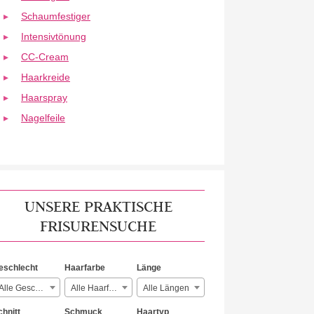
Schaumfestiger
Intensivtönung
CC-Cream
Haarkreide
Haarspray
Nagelfeile
UNSERE PRAKTISCHE
FRISURENSUCHE
eschlecht
Haarfarbe
Länge
Alle Geschlechter
Alle Haarfarben
Alle Längen
chnitt
Schmuck
Haartyp