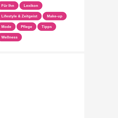
Für Ihn
Lexikon
Lifestyle & Zeitgeist
Make-up
Mode
Pflege
Tipps
Wellness