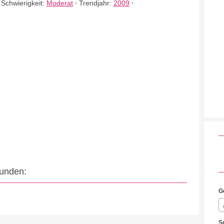
⋅
Schwierigkeit:
Moderat
⋅
Trendjahr:
2009
⋅
eunden:
G
S