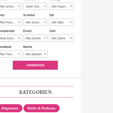
Alle Schnitte
Jeder Schmuck
Alle Haartypen
ony
Scheitel
Stil
Alle Ponyarten
Alle Scheitelarten
Alle Stile
omplexität
Event
Jahr
Jede Komplexität
Alle Events
Alle Jahre
rendlook
Marke
Alle Trendlooks
Alle Marken
ANWENDEN
KATEGORIEN
Allgemein
Düfte & Parfums