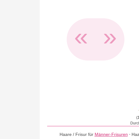
«
»
(
Durch
Haare / Frisur für
Männer-Frisuren
⋅
Haa