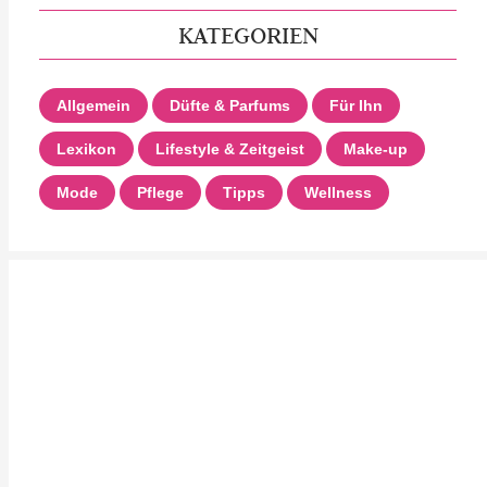
KATEGORIEN
Allgemein
Düfte & Parfums
Für Ihn
Lexikon
Lifestyle & Zeitgeist
Make-up
Mode
Pflege
Tipps
Wellness