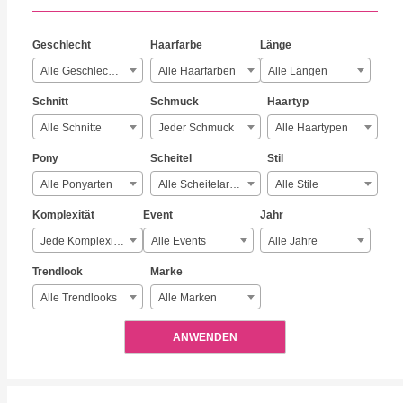
Geschlecht
Haarfarbe
Länge
Alle Geschlechter
Alle Haarfarben
Alle Längen
Schnitt
Schmuck
Haartyp
Alle Schnitte
Jeder Schmuck
Alle Haartypen
Pony
Scheitel
Stil
Alle Ponyarten
Alle Scheitelarten
Alle Stile
Komplexität
Event
Jahr
Jede Komplexität
Alle Events
Alle Jahre
Trendlook
Marke
Alle Trendlooks
Alle Marken
ANWENDEN