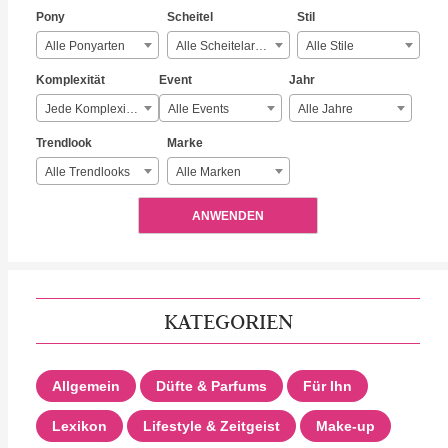
Pony
Scheitel
Stil
Alle Ponyarten
Alle Scheitelarten
Alle Stile
Komplexität
Event
Jahr
Jede Komplexität
Alle Events
Alle Jahre
Trendlook
Marke
Alle Trendlooks
Alle Marken
ANWENDEN
KATEGORIEN
Allgemein
Düfte & Parfums
Für Ihn
Lexikon
Lifestyle & Zeitgeist
Make-up