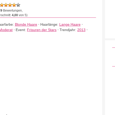
29
Bewertungen,
schnitt:
4,00
von 5)
arfarbe:
Blonde Haare
⋅
Haarlänge:
Lange Haare
⋅
Moderat
⋅
Event:
Frisuren der Stars
⋅
Trendjahr:
2013
⋅