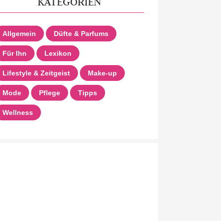
KATEGORIEN
Allgemein
Düfte & Parfums
Für Ihn
Lexikon
Lifestyle & Zeitgeist
Make-up
Mode
Pflege
Tipps
Wellness