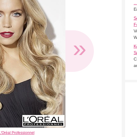
E
S
F
V
»
W
K
S
C
a
L'Oréal Professionnel