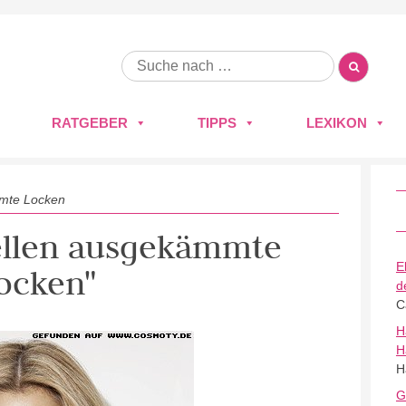
RATGEBER
TIPPS
LEXIKON
mte Locken
Wellen ausgekämmte
E
ocken"
d
C
H
H
H
G