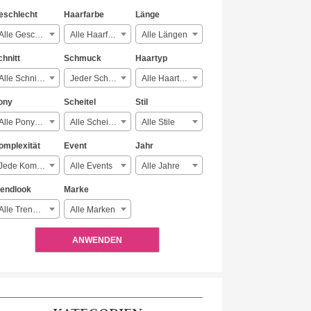
eschlecht
Haarfarbe
Länge
Alle Geschlechter
Alle Haarfarben
Alle Längen
chnitt
Schmuck
Haartyp
Alle Schnitte
Jeder Schmuck
Alle Haartypen
ony
Scheitel
Stil
Alle Ponyarten
Alle Scheitelarten
Alle Stile
omplexität
Event
Jahr
Jede Komplexität
Alle Events
Alle Jahre
rendlook
Marke
Alle Trendlooks
Alle Marken
ANWENDEN