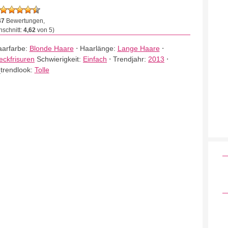
47
Bewertungen,
schnitt:
4,62
von 5)
arfarbe:
Blonde Haare
⋅
Haarlänge:
Lange Haare
⋅
eckfrisuren
Schwierigkeit:
Einfach
⋅
Trendjahr:
2013
⋅
_trendlook:
Tolle