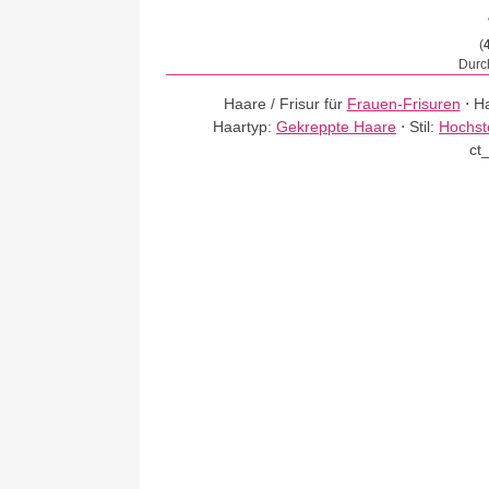
(
Durch
Haare / Frisur für
Frauen-Frisuren
⋅
Ha
Haartyp:
Gekreppte Haare
⋅
Stil:
Hochst
ct