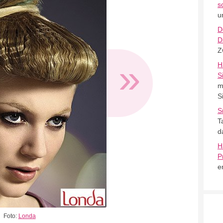
s
u
D
D
Z
»
H
S
m
S
S
T
d
H
P
e
Foto:
Londa