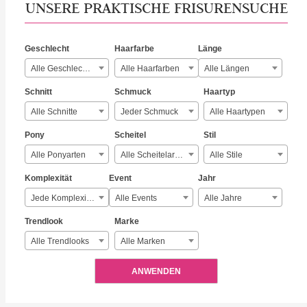
UNSERE PRAKTISCHE FRISURENSUCHE
Geschlecht
Haarfarbe
Länge
Alle Geschlechter
Alle Haarfarben
Alle Längen
Schnitt
Schmuck
Haartyp
Alle Schnitte
Jeder Schmuck
Alle Haartypen
Pony
Scheitel
Stil
Alle Ponyarten
Alle Scheitelarten
Alle Stile
Komplexität
Event
Jahr
Jede Komplexität
Alle Events
Alle Jahre
Trendlook
Marke
Alle Trendlooks
Alle Marken
ANWENDEN