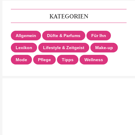
KATEGORIEN
Allgemein
Düfte & Parfums
Für Ihn
Lexikon
Lifestyle & Zeitgeist
Make-up
Mode
Pflege
Tipps
Wellness