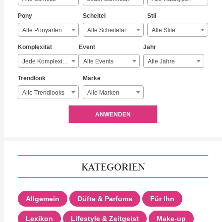
Pony
Scheitel
Stil
Alle Ponyarten
Alle Scheitelarten
Alle Stile
Komplexität
Event
Jahr
Jede Komplexität
Alle Events
Alle Jahre
Trendlook
Marke
Alle Trendlooks
Alle Marken
ANWENDEN
KATEGORIEN
Allgemein
Düfte & Parfums
Für Ihn
Lexikon
Lifestyle & Zeitgeist
Make-up