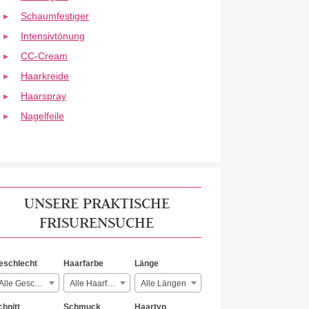
Schaumfestiger
Intensivtönung
CC-Cream
Haarkreide
Haarspray
Nagelfeile
UNSERE PRAKTISCHE
FRISURENSUCHE
eschlecht
Haarfarbe
Länge
Alle Geschlechter
Alle Haarfarben
Alle Längen
chnitt
Schmuck
Haartyp