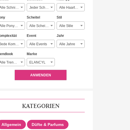
Alle Schnitte
Jeder Schmuck
Alle Haartypen
ony
Scheitel
Stil
Alle Ponyarten
Alle Scheitelarten
Alle Stile
omplexität
Event
Jahr
Jede Komplexität
Alle Events
Alle Jahre
rendlook
Marke
Alle Trendlooks
ELANCYL
ANWENDEN
KATEGORIEN
Allgemein
Düfte & Parfums