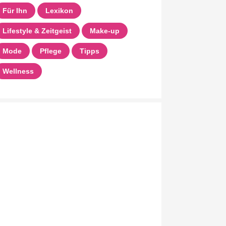
Für Ihn
Lexikon
Lifestyle & Zeitgeist
Make-up
Mode
Pflege
Tipps
Wellness