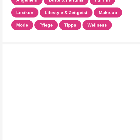
Allgemein
Düfte & Parfums
Für Ihn
Lexikon
Lifestyle & Zeitgeist
Make-up
Mode
Pflege
Tipps
Wellness