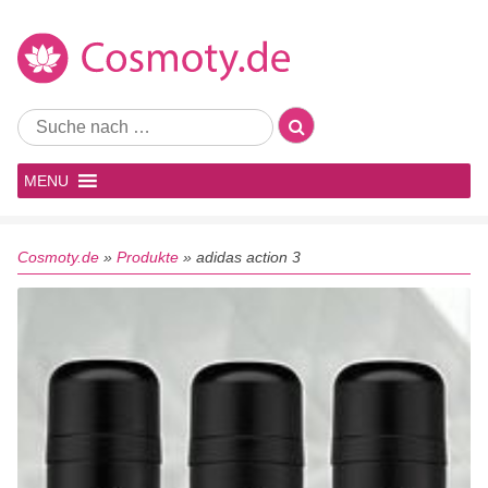
MENU
Cosmoty.de
»
Produkte
»
adidas action 3