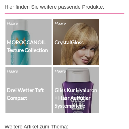
Hier finden Sie weitere passende Produkte:
Haare
Haare
MOROCCANOIL
CrystalGloss
Texture Collection
Haare
Haare
Drei Wetter Taft
Gliss Kur Hyaluron
Compact
+ Haar Auffüller
Systempflege
Weitere Artikel zum Thema: