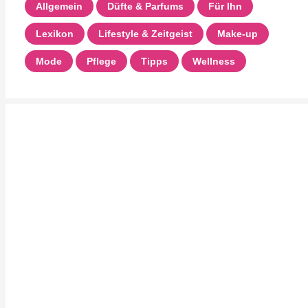
Allgemein
Düfte & Parfums
Für Ihn
Lexikon
Lifestyle & Zeitgeist
Make-up
Mode
Pflege
Tipps
Wellness