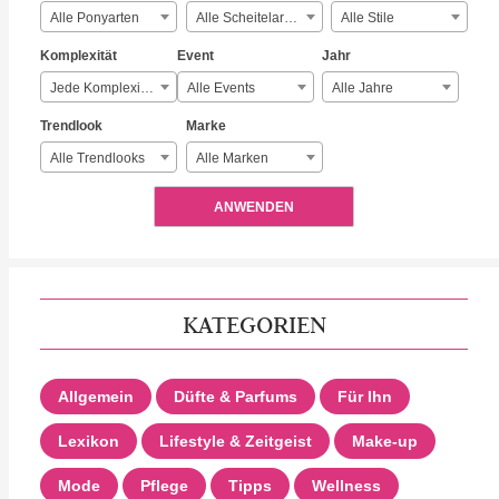
Alle Ponyarten
Alle Scheitelarten
Alle Stile
Komplexität
Event
Jahr
Jede Komplexität
Alle Events
Alle Jahre
Trendlook
Marke
Alle Trendlooks
Alle Marken
ANWENDEN
KATEGORIEN
Allgemein
Düfte & Parfums
Für Ihn
Lexikon
Lifestyle & Zeitgeist
Make-up
Mode
Pflege
Tipps
Wellness