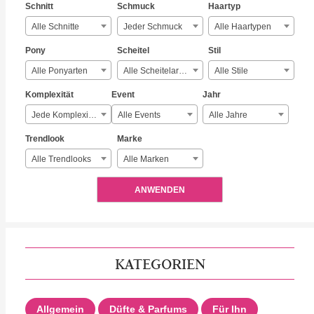
Schnitt
Schmuck
Haartyp
Alle Schnitte
Jeder Schmuck
Alle Haartypen
Pony
Scheitel
Stil
Alle Ponyarten
Alle Scheitelarten
Alle Stile
Komplexität
Event
Jahr
Jede Komplexität
Alle Events
Alle Jahre
Trendlook
Marke
Alle Trendlooks
Alle Marken
ANWENDEN
KATEGORIEN
Allgemein
Düfte & Parfums
Für Ihn