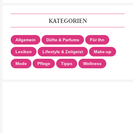
KATEGORIEN
Allgemein
Düfte & Parfums
Für Ihn
Lexikon
Lifestyle & Zeitgeist
Make-up
Mode
Pflege
Tipps
Wellness