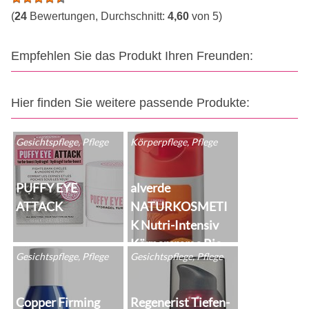
(
24
Bewertungen, Durchschnitt:
4,60
von 5)
Empfehlen Sie das Produkt Ihren Freunden:
Hier finden Sie weitere passende Produkte:
Gesichtspflege, Pflege
Körperpflege, Pflege
PUFFY EYE
alverde
ATTACK
NATURKOSMETI
K Nutri-Intensiv
Körpercreme Bio-
Gesichtspflege, Pflege
Gesichtspflege, Pflege
Aprikose Bio-Chia
Copper Firming
Regenerist Tiefen-