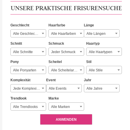
UNSERE PRAKTISCHE FRISURENSUCHE
Geschlecht
Haarfarbe
Länge
Alle Geschlechter
Alle Haarfarben
Alle Längen
Schnitt
Schmuck
Haartyp
Alle Schnitte
Jeder Schmuck
Alle Haartypen
Pony
Scheitel
Stil
Alle Ponyarten
Alle Scheitelarten
Alle Stile
Komplexität
Event
Jahr
Jede Komplexität
Alle Events
Alle Jahre
Trendlook
Marke
Alle Trendlooks
Alle Marken
ANWENDEN