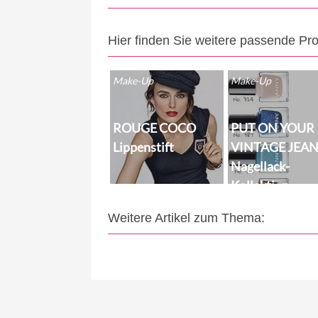
Hier finden Sie weitere passende Pr
Make-Up
Make-Up
ROUGE COCO
PUT ON YOUR
Lippenstift
VINTAGE JEA
Nagellack-
Kollektion
Weitere Artikel zum Thema: