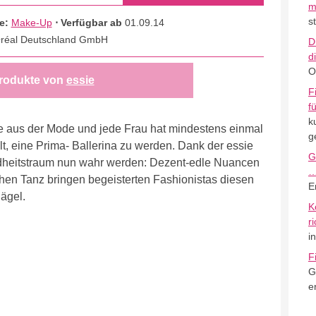
m
s
ie:
Make-Up
⋅ Verfügbar ab
01.09.14
Oréal Deutschland GmbH
D
d
O
rodukte von
essie
F
f
k
nie aus der Mode und jede Frau hat mindestens einmal
g
, eine Prima- Ballerina zu werden. Dank der essie
G
indheitstraum nun wahr werden: Dezent-edle Nuancen
chen Tanz bringen begeisterten Fashionistas diesen
E
ägel.
K
r
i
F
G
e