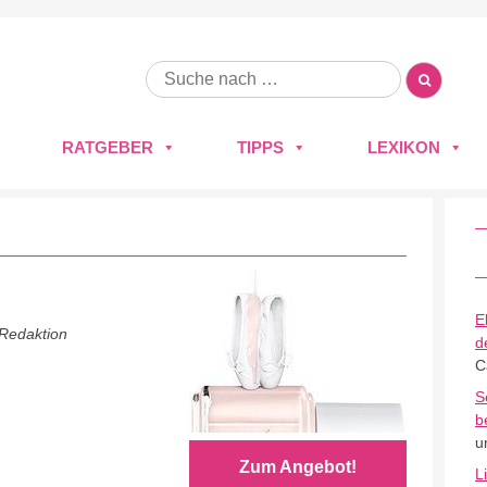
RATGEBER
TIPPS
LEXIKON
E
 Redaktion
d
C
S
b
u
Zum Angebot!
L