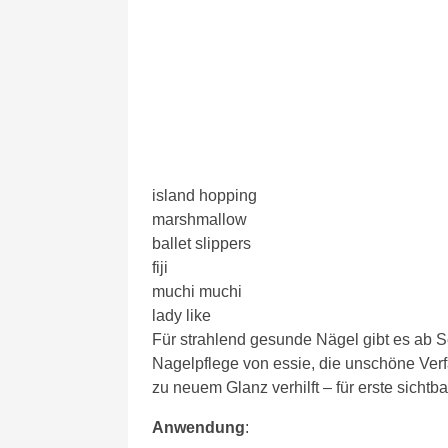
island hopping
marshmallow
ballet slippers
fiji
muchi muchi
lady like
Für strahlend gesunde Nägel gibt es ab Se
Nagelpflege von essie, die unschöne Ver
zu neuem Glanz verhilft – für erste sicht
Anwendung
: