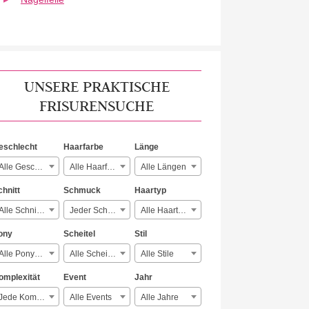
UNSERE PRAKTISCHE
FRISURENSUCHE
eschlecht
Haarfarbe
Länge
Alle Geschlechter
Alle Haarfarben
Alle Längen
chnitt
Schmuck
Haartyp
Alle Schnitte
Jeder Schmuck
Alle Haartypen
ony
Scheitel
Stil
Alle Ponyarten
Alle Scheitelarten
Alle Stile
omplexität
Event
Jahr
Jede Komplexität
Alle Events
Alle Jahre