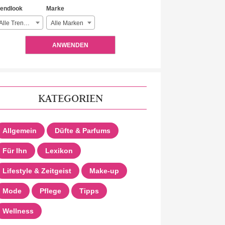
rendlook
Marke
Alle Trendlooks
Alle Marken
ANWENDEN
KATEGORIEN
Allgemein
Düfte & Parfums
Für Ihn
Lexikon
Lifestyle & Zeitgeist
Make-up
Mode
Pflege
Tipps
Wellness