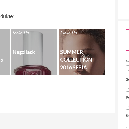
odukte:
Make-Up
Make-Up
Nagellack
SUMMER
NS
COLLECTION
G
2016 SEPIA
S
P
K