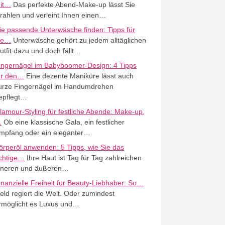
it…
Das perfekte Abend-Make-up lässt Sie
trahlen und verleiht Ihnen einen…
ie passende Unterwäsche finden: Tipps für
ie…
Unterwäsche gehört zu jedem alltäglichen
utfit dazu und doch fällt…
ingernägel im Babyboomer-Design: 4 Tipps
ür den…
Eine dezente Maniküre lässt auch
urze Fingernägel im Handumdrehen
epflegt…
lamour-Styling für festliche Abende: Make-up,
…
Ob eine klassische Gala, ein festlicher
mpfang oder ein eleganter…
örperöl anwenden: 5 Tipps, wie Sie das
ichtige…
Ihre Haut ist Tag für Tag zahlreichen
nneren und äußeren…
inanzielle Freiheit für Beauty-Liebhaber: So…
eld regiert die Welt. Oder zumindest
rmöglicht es Luxus und…