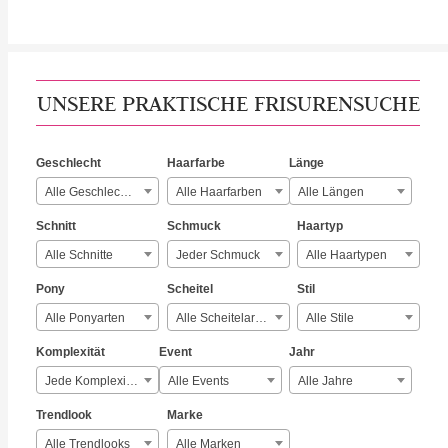
UNSERE PRAKTISCHE FRISURENSUCHE
Geschlecht
Haarfarbe
Länge
Alle Geschlechter
Alle Haarfarben
Alle Längen
Schnitt
Schmuck
Haartyp
Alle Schnitte
Jeder Schmuck
Alle Haartypen
Pony
Scheitel
Stil
Alle Ponyarten
Alle Scheitelarten
Alle Stile
Komplexität
Event
Jahr
Jede Komplexität
Alle Events
Alle Jahre
Trendlook
Marke
Alle Trendlooks
Alle Marken