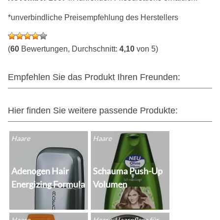
*unverbindliche Preisempfehlung des Herstellers
(
60
Bewertungen, Durchschnitt:
4,10
von 5)
Empfehlen Sie das Produkt Ihren Freunden:
Hier finden Sie weitere passende Produkte:
Haare
Haare
Adenogen Hair
Schauma Push-Up
Energizing Formula
Volumen
Haare
Haare, Haarpflege für