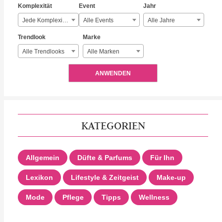
Komplexität
Event
Jahr
Jede Komplexität
Alle Events
Alle Jahre
Trendlook
Marke
Alle Trendlooks
Alle Marken
ANWENDEN
KATEGORIEN
Allgemein
Düfte & Parfums
Für Ihn
Lexikon
Lifestyle & Zeitgeist
Make-up
Mode
Pflege
Tipps
Wellness