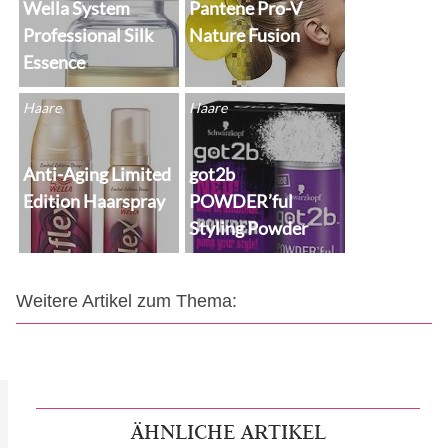
Wella System
Pantene Pro-V
Professional Silk
Nature Fusion
Essence
Haare
Haare
Anti-Aging Limited
got2b
Edition Haarspray
POWDER’ful
Styling Powder
Weitere Artikel zum Thema:
ÄHNLICHE ARTIKEL