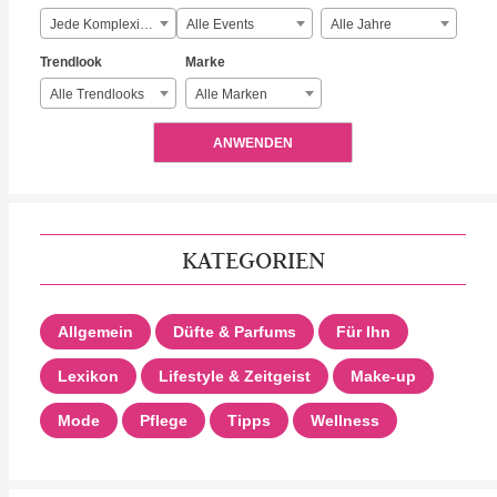
Jede Komplexität
Alle Events
Alle Jahre
Trendlook
Marke
Alle Trendlooks
Alle Marken
ANWENDEN
KATEGORIEN
Allgemein
Düfte & Parfums
Für Ihn
Lexikon
Lifestyle & Zeitgeist
Make-up
Mode
Pflege
Tipps
Wellness