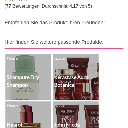
(
77
Bewertungen, Durchschnitt:
4,17
von 5)
Empfehlen Sie das Produkt Ihren Freunden:
Hier finden Sie weitere passende Produkte:
Haare
Haare
Shampure Dry
Kérastase Aura
Shampoo
Botanica
Haare
Haare
Haaröl
John Frieda