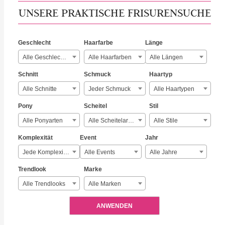
UNSERE PRAKTISCHE FRISURENSUCHE
Geschlecht
Haarfarbe
Länge
Alle Geschlechter
Alle Haarfarben
Alle Längen
Schnitt
Schmuck
Haartyp
Alle Schnitte
Jeder Schmuck
Alle Haartypen
Pony
Scheitel
Stil
Alle Ponyarten
Alle Scheitelarten
Alle Stile
Komplexität
Event
Jahr
Jede Komplexität
Alle Events
Alle Jahre
Trendlook
Marke
Alle Trendlooks
Alle Marken
ANWENDEN