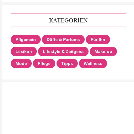
KATEGORIEN
Allgemein
Düfte & Parfums
Für Ihn
Lexikon
Lifestyle & Zeitgeist
Make-up
Mode
Pflege
Tipps
Wellness