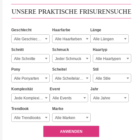
UNSERE PRAKTISCHE FRISURENSUCHE
Geschlecht
Haarfarbe
Länge
Alle Geschlechter
Alle Haarfarben
Alle Längen
Schnitt
Schmuck
Haartyp
Alle Schnitte
Jeder Schmuck
Alle Haartypen
Pony
Scheitel
Stil
Alle Ponyarten
Alle Scheitelarten
Alle Stile
Komplexität
Event
Jahr
Jede Komplexität
Alle Events
Alle Jahre
Trendlook
Marke
Alle Trendlooks
Alle Marken
ANWENDEN