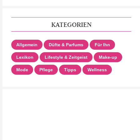
KATEGORIEN
Allgemein
Düfte & Parfums
Für Ihn
Lexikon
Lifestyle & Zeitgeist
Make-up
Mode
Pflege
Tipps
Wellness