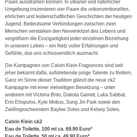
Paare ausstrahlen können. In urbaner und natürlicher
Umgebung inszenieren vier Paare die unkonventionellen,
ehrlichen und leidenschaftlichen Geschichten der heutigen
Jugend. Bedeutsame Verbindungen zwischen zwei
Menschen verstärken den Nervenkitzel des Lebens und
vergrößern die Einzigartigkeit jeder einzelnen Beziehung
in unserem Leben – ein Netz voller Erfahrungen und
Gefühle, das uns schlussendlich ausmacht.
Die Kampagnen von Calvin Klein Fragrances sind seit
jeher bekannt dafür, aufstrebende junge Talente zu fördern.
Ganz im Sinne dieser Tradition glänzt die neue ck2
Kampagne mit einer vielseitigen Besetzung – unter
anderem mit Victoria Brito, Dakota Garrett, Luka Sabbat,
Erin Eliopulos, Kyle Mobus, Sung Jin Park sowie den
Zwillingsschwestern Baylee Soles und Kelsey Soles.
Calvin Klein ck2
Eau de Toilette, 100 ml ca. 69,90 Euro*
Eau de Toilette, 50 ml ca. 49,90 Euro*