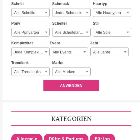
Schnitt
Schmuck
Haartyp
Alle Schnitte
Jeder Schmuck
Alle Haartypen
Pony
Scheitel
Stil
Alle Ponyarten
Alle Scheitelarten
Alle Stile
Komplexität
Event
Jahr
Jede Komplexität
Alle Events
Alle Jahre
Trendlook
Marke
Alle Trendlooks
Alle Marken
ANWENDEN
KATEGORIEN
Allgemein
Düfte & Parfums
Für Ihn