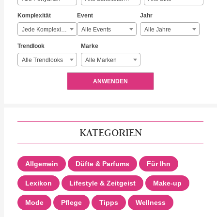
Komplexität
Event
Jahr
Jede Komplexität
Alle Events
Alle Jahre
Trendlook
Marke
Alle Trendlooks
Alle Marken
ANWENDEN
KATEGORIEN
Allgemein
Düfte & Parfums
Für Ihn
Lexikon
Lifestyle & Zeitgeist
Make-up
Mode
Pflege
Tipps
Wellness