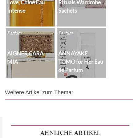
Love, Chloé Eau
Rituals Wardrobe
Intense
Sachets
Parfüm
Parfüm
AIGNER CARA
ANNAYAKE
MIA
TOMO for Her Eau
de Parfum
Weitere Artikel zum Thema:
ÄHNLICHE ARTIKEL