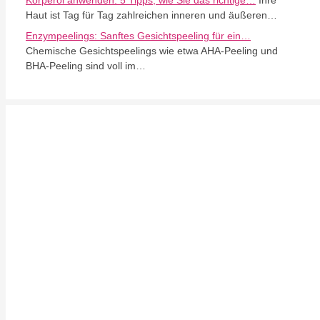
Körperöl anwenden: 5 Tipps, wie Sie das richtige…
Ihre
Haut ist Tag für Tag zahlreichen inneren und äußeren…
Enzympeelings: Sanftes Gesichtspeeling für ein…
Chemische Gesichtspeelings wie etwa AHA-Peeling und
BHA-Peeling sind voll im…