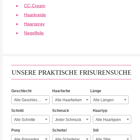
CC-Cream
Haarkreide
Haarspray
Nagelfeile
UNSERE PRAKTISCHE FRISURENSUCHE
Geschlecht
Haarfarbe
Länge
Alle Geschlechter
Alle Haarfarben
Alle Längen
Schnitt
Schmuck
Haartyp
Alle Schnitte
Jeder Schmuck
Alle Haartypen
Pony
Scheitel
Stil
Alle Ponyarten
Alle Scheitelarten
Alle Stile