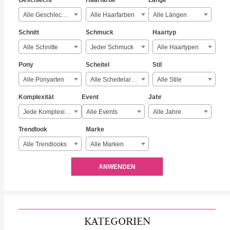
Geschlecht
Haarfarbe
Länge
Alle Geschlechter
Alle Haarfarben
Alle Längen
Schnitt
Schmuck
Haartyp
Alle Schnitte
Jeder Schmuck
Alle Haartypen
Pony
Scheitel
Stil
Alle Ponyarten
Alle Scheitelarten
Alle Stile
Komplexität
Event
Jahr
Jede Komplexität
Alle Events
Alle Jahre
Trendlook
Marke
Alle Trendlooks
Alle Marken
ANWENDEN
KATEGORIEN