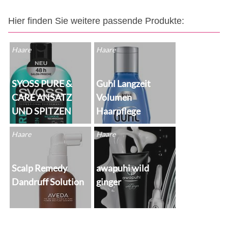
Hier finden Sie weitere passende Produkte:
Haare
Haare
SYOSS PURE &
Guhl Langzeit
CARE ANSATZ
Volumen
UND SPITZEN
Haarpflege
Haare
Haare
Scalp Remedy
awapuhi wild
Dandruff Solution
ginger